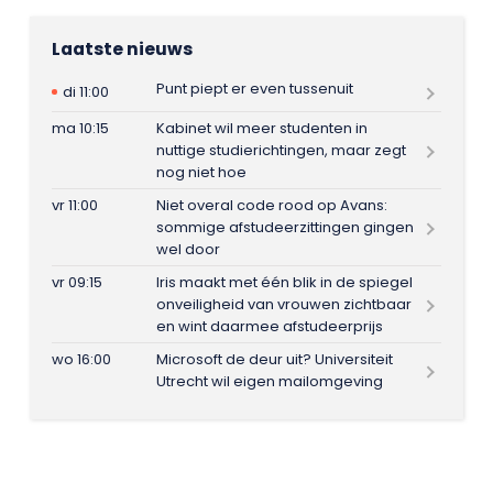
Laatste nieuws
Punt piept er even tussenuit
di 11:00
ma 10:15
Kabinet wil meer studenten in
nuttige studierichtingen, maar zegt
nog niet hoe
vr 11:00
Niet overal code rood op Avans:
sommige afstudeerzittingen gingen
wel door
vr 09:15
Iris maakt met één blik in de spiegel
onveiligheid van vrouwen zichtbaar
en wint daarmee afstudeerprijs
wo 16:00
Microsoft de deur uit? Universiteit
Utrecht wil eigen mailomgeving