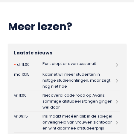
Meer lezen?
Laatste nieuws
Punt piept er even tussenuit
di 11:00
ma 10:15
Kabinet wil meer studenten in
nuttige studierichtingen, maar zegt
nog niet hoe
vr 11:00
Niet overal code rood op Avans:
sommige afstudeerzittingen gingen
wel door
vr 09:15
Iris maakt met één blik in de spiegel
onveiligheid van vrouwen zichtbaar
en wint daarmee afstudeerprijs