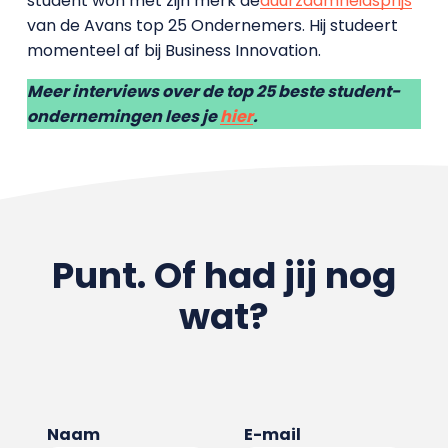
student won met zijn merk de
duurzaamheidsprijs
van de Avans top 25 Ondernemers. Hij studeert
momenteel af bij Business Innovation.
Meer interviews over de top 25 beste student-
ondernemingen lees je
hier
.
Punt. Of had jij nog
wat?
Naam
E-mail