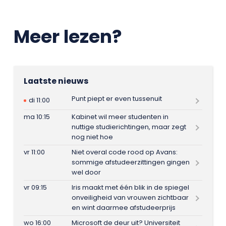
Meer lezen?
Laatste nieuws
Punt piept er even tussenuit
di 11:00
ma 10:15
Kabinet wil meer studenten in
nuttige studierichtingen, maar zegt
nog niet hoe
vr 11:00
Niet overal code rood op Avans:
sommige afstudeerzittingen gingen
wel door
vr 09:15
Iris maakt met één blik in de spiegel
onveiligheid van vrouwen zichtbaar
en wint daarmee afstudeerprijs
wo 16:00
Microsoft de deur uit? Universiteit