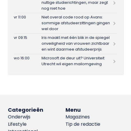
nuttige studierichtingen, maar zegt
nog niet hoe
vr 11:00
Niet overal code rood op Avans:
sommige afstudeerzittingen gingen
wel door
vr 09:15
Iris maakt met één blik in de spiegel
onveiligheid van vrouwen zichtbaar
en wint daarmee afstudeerprijs
wo 16:00
Microsoft de deur uit? Universiteit
Utrecht wil eigen mailomgeving
Categorieën
Menu
Onderwijs
Magazines
Lifestyle
Tip de redactie