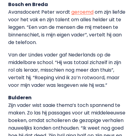
Bosch en Breda
Avansdocent Peter wordt
geroemd
om zijn liefde
voor het vak en zijn talent om alles helder uit te
leggen. “Een van de mensen die mij meteen te
binnenschiet, is mijn eigen vader”, vertelt hij aan
de telefoon.
Van der Lindes vader gaf Nederlands op de
middelbare school. “Hij was totaal zichzelf in zijn
rol als leraar, misschien nog meer dan thuis”,
vertelt hij. “Roeping vind ik zo’n rotwoord, maar
voor mijn vader was lesgeven wie hij was.”
Bulderen
Zijn vader wist saaie thema’s toch spannend te
maken. Zo las hij passages voor uit middeleeuwse
boeken, omdat scholieren de gezapige verhalen
nauwelijks konden onthouden. “Ik weet nog goed
hoe hij dat deed. Zijn bril ging half op zijn neus en