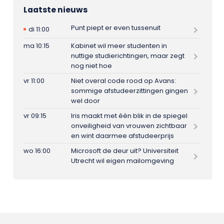
Laatste nieuws
Punt piept er even tussenuit
di 11:00
ma 10:15
Kabinet wil meer studenten in
nuttige studierichtingen, maar zegt
nog niet hoe
vr 11:00
Niet overal code rood op Avans:
sommige afstudeerzittingen gingen
wel door
vr 09:15
Iris maakt met één blik in de spiegel
onveiligheid van vrouwen zichtbaar
en wint daarmee afstudeerprijs
wo 16:00
Microsoft de deur uit? Universiteit
Utrecht wil eigen mailomgeving