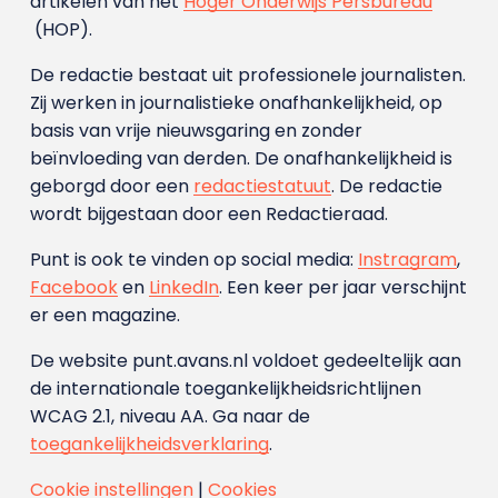
artikelen van het
Hoger Onderwijs Persbureau
(HOP).
De redactie bestaat uit professionele journalisten.
Zij werken in journalistieke onafhankelijkheid, op
basis van vrije nieuwsgaring en zonder
beïnvloeding van derden. De onafhankelijkheid is
geborgd door een
redactiestatuut
. De redactie
wordt bijgestaan door een Redactieraad.
Punt is ook te vinden op social media:
Instragram
,
Facebook
en
LinkedIn
. Een keer per jaar verschijnt
er een magazine.
De website punt.avans.nl voldoet gedeeltelijk aan
de internationale toegankelijkheidsrichtlijnen
WCAG 2.1, niveau AA. Ga naar de
toegankelijkheidsverklaring
.
Cookie instellingen
|
Cookies