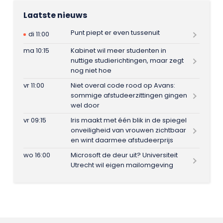
Laatste nieuws
Punt piept er even tussenuit
di 11:00
ma 10:15
Kabinet wil meer studenten in
nuttige studierichtingen, maar zegt
nog niet hoe
vr 11:00
Niet overal code rood op Avans:
sommige afstudeerzittingen gingen
wel door
vr 09:15
Iris maakt met één blik in de spiegel
onveiligheid van vrouwen zichtbaar
en wint daarmee afstudeerprijs
wo 16:00
Microsoft de deur uit? Universiteit
Utrecht wil eigen mailomgeving