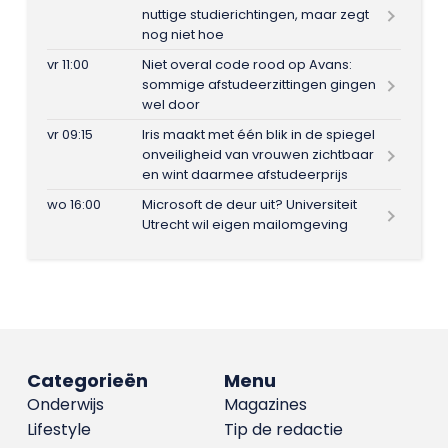
nuttige studierichtingen, maar zegt
nog niet hoe
vr 11:00
Niet overal code rood op Avans:
sommige afstudeerzittingen gingen
wel door
vr 09:15
Iris maakt met één blik in de spiegel
onveiligheid van vrouwen zichtbaar
en wint daarmee afstudeerprijs
wo 16:00
Microsoft de deur uit? Universiteit
Utrecht wil eigen mailomgeving
Categorieën
Menu
Onderwijs
Magazines
Lifestyle
Tip de redactie