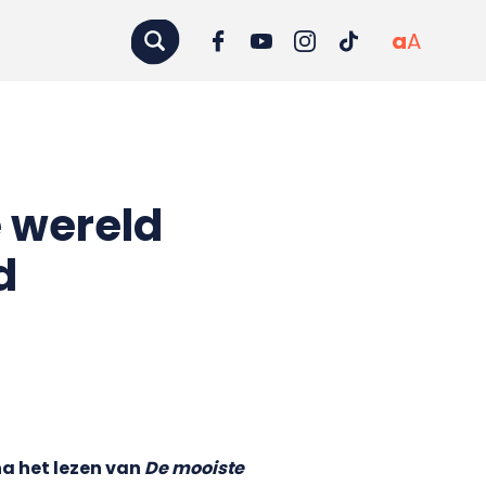
a
A
 wereld
d
na het lezen van
De mooiste