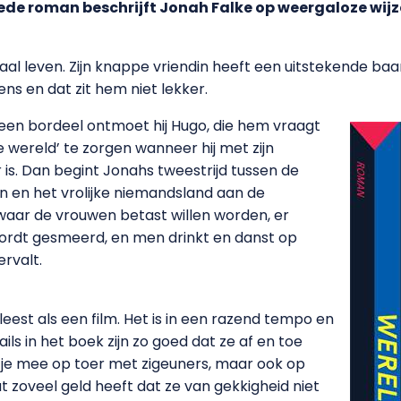
weede roman beschrijft Jonah Falke op weergaloze wi
al leven. Zijn knappe vriendin heeft een uitstekende baan
ns en dat zit hem niet lekker.
 in een bordeel ontmoet hij Hugo, die hem vraagt
wereld’ te zorgen wanneer hij met zijn
s. Dan begint Jonahs tweestrijd tussen de
 en het vrolijke niemandsland aan de
aar de vrouwen betast willen worden, er
wordt gesmeerd, en men drinkt en danst op
ervalt.
 leest als een film. Het is in een razend tempo en
ls in het boek zijn zo goed dat ze af en toe
t je mee op toer met zigeuners, maar ook op
t zoveel geld heeft dat ze van gekkigheid niet