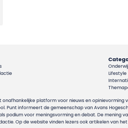
Catego
s
Onderwij
dactie
Lifestyle
Internat
Themapa
et onafhankelijke platform voor nieuws en opinievormin
ool. Punt informeert de gemeenschap van Avans Hogesch
als podium voor meningsvorming en debat. De mening van 
dactie. Op de website vinden lezers ook artikelen van he