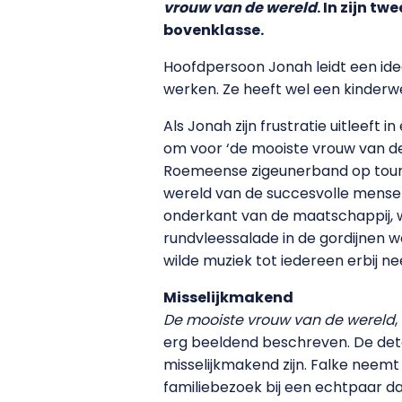
vrouw van de wereld
. In zijn t
bovenklasse.
Hoofdpersoon Jonah leidt een idea
werken. Ze heeft wel een kinderwe
Als Jonah zijn frustratie uitleeft
om voor ‘de mooiste vrouw van de 
Roemeense zigeunerband op tour i
wereld van de succesvolle mensen
onderkant van de maatschappij, w
rundvleessalade in de gordijnen 
wilde muziek tot iedereen erbij ne
Misselijkmakend
De mooiste vrouw van de wereld
,
erg beeldend beschreven. De detai
misselijkmakend zijn. Falke neem
familiebezoek bij een echtpaar da