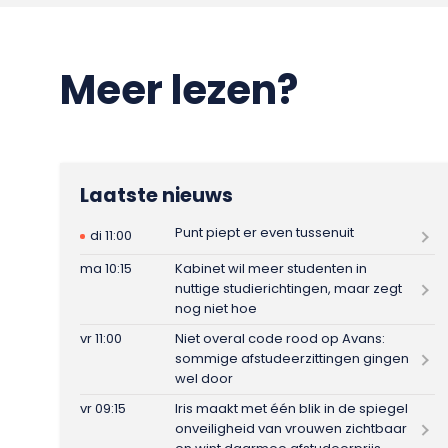
Meer lezen?
Laatste nieuws
Punt piept er even tussenuit
di 11:00
ma 10:15
Kabinet wil meer studenten in
nuttige studierichtingen, maar zegt
nog niet hoe
vr 11:00
Niet overal code rood op Avans:
sommige afstudeerzittingen gingen
wel door
vr 09:15
Iris maakt met één blik in de spiegel
onveiligheid van vrouwen zichtbaar