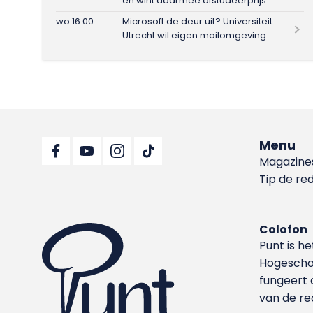
en wint daarmee afstudeerprijs
wo 16:00
Microsoft de deur uit? Universiteit
Utrecht wil eigen mailomgeving
Menu
Magazine
Tip de re
Colofon
Punt is h
Hoge­sch
fungeert 
van de re