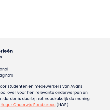
rieën
s
ional
gina’s
g voor studenten en medewerkers van Avans
ool over voor hen relevante onderwerpen en
derden is daarbij niet noodzakelijk de mening
t
Hoger Onderwijs Persbureau
(HOP).