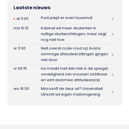
Laatste nieuws
Punt piept er even tussenuit
di 11:00
ma 10:15
Kabinet wil meer studenten in
nuttige studierichtingen, maar zegt
nog niet hoe
vr 11:00
Niet overal code rood op Avans:
sommige afstudeerzittingen gingen
wel door
vr 09:15
Iris maakt met één blik in de spiegel
onveiligheid van vrouwen zichtbaar
en wint daarmee afstudeerprijs
wo 16:00
Microsoft de deur uit? Universiteit
Utrecht wil eigen mailomgeving