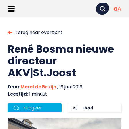
a
A
Terug naar overzicht
René Bosma nieuwe
directeur
AKV|St.Joost
Door
Merel de Bruijn
, 19 juni 2019
Leestijd:
1 minuut
reageer
deel