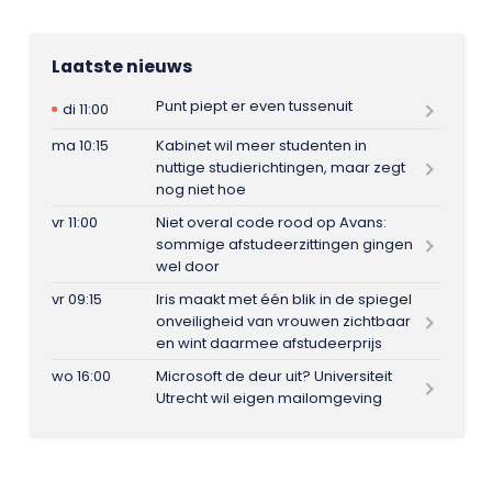
Laatste nieuws
Punt piept er even tussenuit
di 11:00
ma 10:15
Kabinet wil meer studenten in
nuttige studierichtingen, maar zegt
nog niet hoe
vr 11:00
Niet overal code rood op Avans:
sommige afstudeerzittingen gingen
wel door
vr 09:15
Iris maakt met één blik in de spiegel
onveiligheid van vrouwen zichtbaar
en wint daarmee afstudeerprijs
wo 16:00
Microsoft de deur uit? Universiteit
Utrecht wil eigen mailomgeving