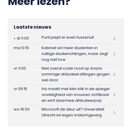
Meer lezen?
Laatste nieuws
Punt piept er even tussenuit
di 11:00
ma 10:15
Kabinet wil meer studenten in
nuttige studierichtingen, maar zegt
nog niet hoe
vr 11:00
Niet overal code rood op Avans:
sommige afstudeerzittingen gingen
wel door
vr 09:15
Iris maakt met één blik in de spiegel
onveiligheid van vrouwen zichtbaar
en wint daarmee afstudeerprijs
wo 16:00
Microsoft de deur uit? Universiteit
Utrecht wil eigen mailomgeving