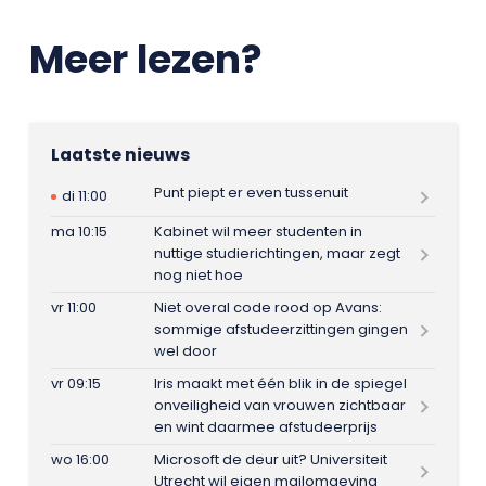
Meer lezen?
Laatste nieuws
Punt piept er even tussenuit
di 11:00
ma 10:15
Kabinet wil meer studenten in
nuttige studierichtingen, maar zegt
nog niet hoe
vr 11:00
Niet overal code rood op Avans:
sommige afstudeerzittingen gingen
wel door
vr 09:15
Iris maakt met één blik in de spiegel
onveiligheid van vrouwen zichtbaar
en wint daarmee afstudeerprijs
wo 16:00
Microsoft de deur uit? Universiteit
Utrecht wil eigen mailomgeving