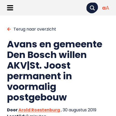
a
A
Terug naar overzicht
Avans en gemeente
Den Bosch willen
AKV|St. Joost
permanent in
voormalig
postgebouw
Door
Arold Roestenburg
, 30 augustus 2019