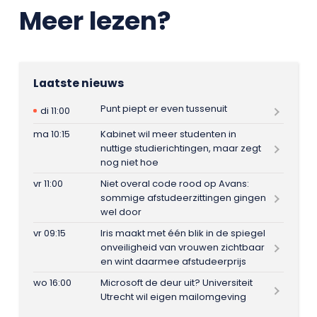
Meer lezen?
Laatste nieuws
Punt piept er even tussenuit
di 11:00
ma 10:15
Kabinet wil meer studenten in
nuttige studierichtingen, maar zegt
nog niet hoe
vr 11:00
Niet overal code rood op Avans:
sommige afstudeerzittingen gingen
wel door
vr 09:15
Iris maakt met één blik in de spiegel
onveiligheid van vrouwen zichtbaar
en wint daarmee afstudeerprijs
wo 16:00
Microsoft de deur uit? Universiteit
Utrecht wil eigen mailomgeving