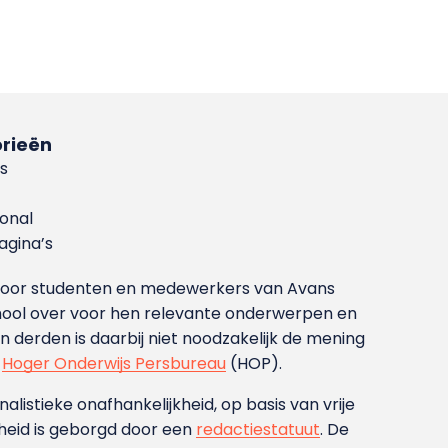
rieën
s
ional
gina’s
g voor studenten en medewerkers van Avans
ool over voor hen relevante onderwerpen en
derden is daarbij niet noodzakelijk de mening
t
Hoger Onderwijs Persbureau
(HOP).
nalistieke onafhankelijkheid, op basis van vrije
heid is geborgd door een
redactiestatuut
. De