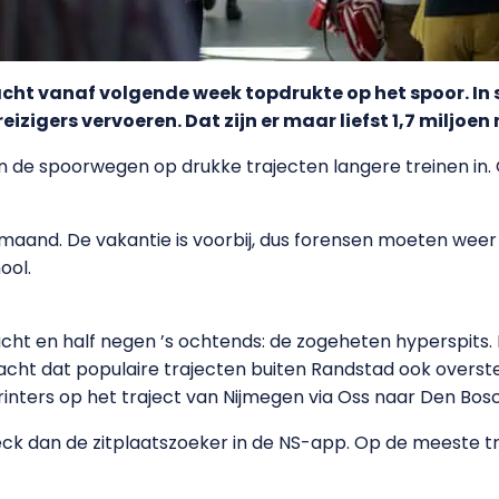
acht vanaf volgende week topdrukte op het spoor. In
izigers vervoeren. Dat zijn er maar liefst 1,7 miljoen
n de spoorwegen op drukke trajecten langere treinen in.
 maand. De vakantie is voorbij, dus forensen moeten wee
ool.
 acht en half negen ’s ochtends: de zogeheten hyperspits. 
acht dat populaire trajecten buiten Randstad ook overst
rinters op het traject van Nijmegen via Oss naar Den Bos
eck dan de zitplaatszoeker in de NS-app. Op de meeste tra