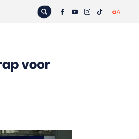
a
A
rap voor