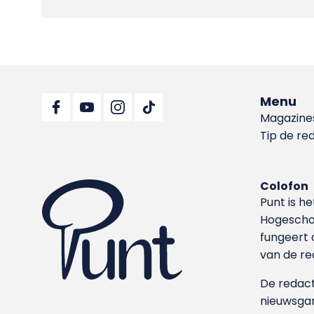
Menu
Magazine
Tip de re
Colofon
Punt is h
Hoge­sch
fungeert 
van de re
De redacti
nieuwsgar