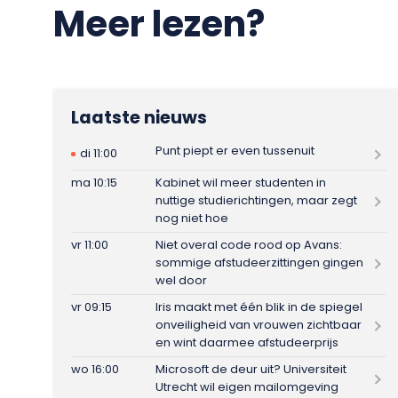
Meer lezen?
Laatste nieuws
Punt piept er even tussenuit
di 11:00
ma 10:15
Kabinet wil meer studenten in
nuttige studierichtingen, maar zegt
nog niet hoe
vr 11:00
Niet overal code rood op Avans:
sommige afstudeerzittingen gingen
wel door
vr 09:15
Iris maakt met één blik in de spiegel
onveiligheid van vrouwen zichtbaar
en wint daarmee afstudeerprijs
wo 16:00
Microsoft de deur uit? Universiteit
Utrecht wil eigen mailomgeving