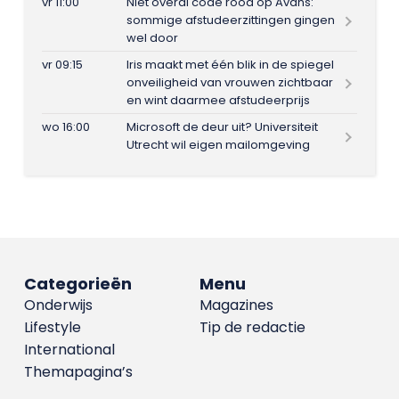
vr 11:00
Niet overal code rood op Avans:
sommige afstudeerzittingen gingen
wel door
vr 09:15
Iris maakt met één blik in de spiegel
onveiligheid van vrouwen zichtbaar
en wint daarmee afstudeerprijs
wo 16:00
Microsoft de deur uit? Universiteit
Utrecht wil eigen mailomgeving
Categorieën
Menu
Onderwijs
Magazines
Lifestyle
Tip de redactie
International
Themapagina’s