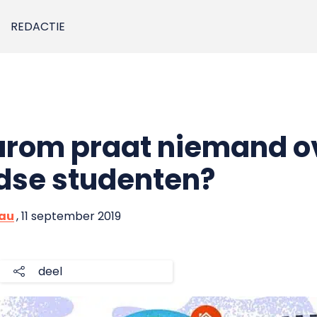
REDACTIE
arom praat niemand ov
dse studenten?
eau
, 11 september 2019
deel