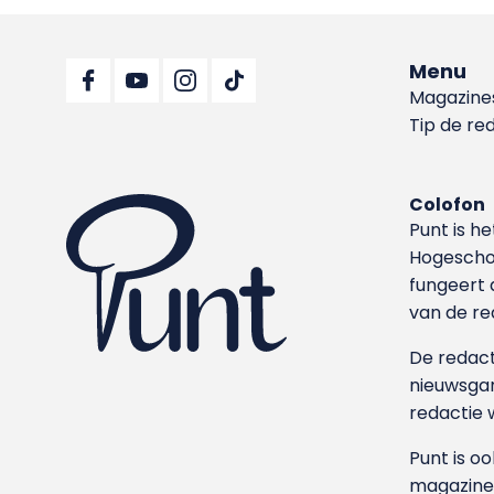
Menu
Magazine
Tip de re
Colofon
Punt is h
Hoge­sch
fungeert 
van de re
De redacti
nieuwsgar
redactie 
Punt is o
magazine