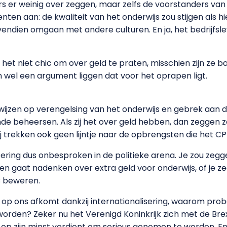
rs er weinig over zeggen, maar zelfs de voorstanders van 
enten aan: de kwaliteit van het onderwijs zou stijgen als
endien omgaan met andere culturen. En ja, het bedrijfs
het niet chic om over geld te praten, misschien zijn ze 
 wel een argument liggen dat voor het oprapen ligt.
ng wijzen op verengelsing van het onderwijs en gebrek aan
de beheersen. Als zij het over geld hebben, dan zeggen z
ij trekken ook geen lijntje naar de opbrengsten die het CP
lisering dus onbesproken in de politieke arena. Je zou zeg
en gaat nadenken over extra geld voor onderwijs, of je z
B beweren.
d op ons afkomt dankzij internationalisering, waarom pro
worden? Zeker nu het Verenigd Koninkrijk zich met de Bre
t op zijn minst verdient om serieus genomen te worden. En