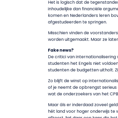
Het is logisch dat de tegenstande
inhoudelijke dan financiële argum
komen en Nederlanders leren bov
afgestudeerden te springen.
Misschien vinden de voorstanders 
worden uitgemaakt. Maar ze laten
Fake news?
De critici van internationaliseri
studenten het Engels niet voldoen
studenten de budgetten uitholt. Z
Zo blijft de winst op internationa
of je neemt de opbrengst serieus 
wat de onderzoekers van het CP
Maar áls er inderdaad zoveel gel
hét land voor hoger onderwijs te 
afkeert, ligt daar een kans die he