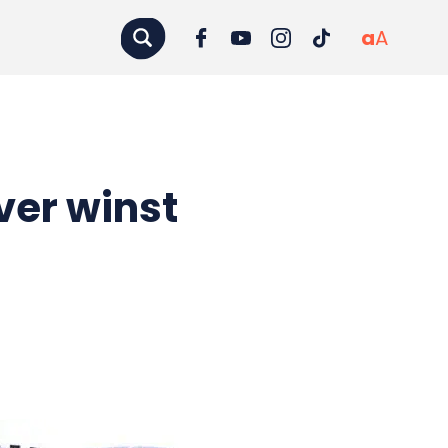
a
A
er winst