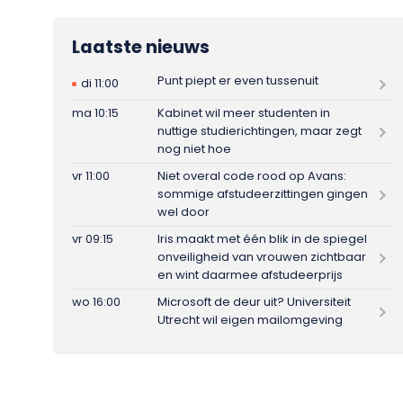
Laatste nieuws
Punt piept er even tussenuit
di 11:00
ma 10:15
Kabinet wil meer studenten in
nuttige studierichtingen, maar zegt
nog niet hoe
vr 11:00
Niet overal code rood op Avans:
sommige afstudeerzittingen gingen
wel door
vr 09:15
Iris maakt met één blik in de spiegel
onveiligheid van vrouwen zichtbaar
en wint daarmee afstudeerprijs
wo 16:00
Microsoft de deur uit? Universiteit
Utrecht wil eigen mailomgeving