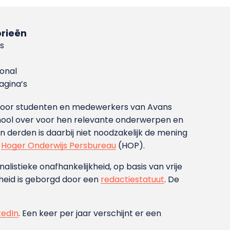
rieën
s
ional
gina’s
g voor studenten en medewerkers van Avans
ool over voor hen relevante onderwerpen en
derden is daarbij niet noodzakelijk de mening
t
Hoger Onderwijs Persbureau
(HOP).
nalistieke onafhankelijkheid, op basis van vrije
heid is geborgd door een
redactiestatuut
. De
kedIn
. Een keer per jaar verschijnt er een