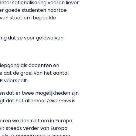
internationalisering voeren liever
 hier goede studenten naartoe
leven staat om bepaalde
bang dat ze voor geldwolven
 diepgang als docenten en
e dat de groei van het aantal
B voorspelt.
gen dat er twee mogelijkheden zijn:
egt dat het allemaal
fake news
is
beren we dan niet om in Europa
xit steeds verder van Europa
 als er genoeg geld is, hoeven