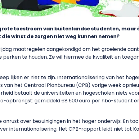
e grote toestroom van buitenlandse studenten, maar é
et die winst de zorgen niet weg kunnen nemen?
rijdag maatregelen aangekondigd om het groeiende aanta
e perken te houden. Ze wil hiermee de kwaliteit en toegan
ep lijken er niet te zijn. Internationalisering van het hog
s van het Centraal Planbureau (CPB) vorige week opnieu
verheid betaalt de universiteiten en hogescholen niets voor
tto-opbrengst: gemiddeld 68.500 euro per hbo-student e
e onrust over bezuinigingen in het hoger onderwijs. En toc
 over internationalisering. Het CPB-rapport leidt niet tot