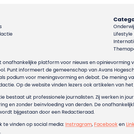
Catego
s
Onderwij
dactie
Lifestyle
Internat
Themapa
et onafhankelijke platform voor nieuws en opinievormin
ool. Punt informeert de gemeenschap van Avans Hogesch
als podium voor meningsvorming en debat. De mening van 
dactie. Op de website vinden lezers ook artikelen van he
e bestaat uit professionele journalisten. Zij werken in jour
ing en zonder beïnvloeding van derden. De onafhankelijk
wordt bijgestaan door een Redactieraad.
ok te vinden op social media:
Instragram
,
Facebook
en
Lin
.