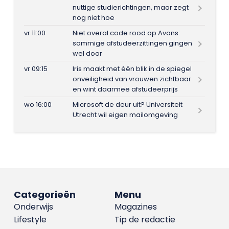
nuttige studierichtingen, maar zegt
nog niet hoe
vr 11:00
Niet overal code rood op Avans:
sommige afstudeerzittingen gingen
wel door
vr 09:15
Iris maakt met één blik in de spiegel
onveiligheid van vrouwen zichtbaar
en wint daarmee afstudeerprijs
wo 16:00
Microsoft de deur uit? Universiteit
Utrecht wil eigen mailomgeving
Categorieën
Menu
Onderwijs
Magazines
Lifestyle
Tip de redactie