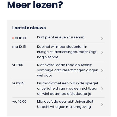
Meer lezen?
Laatste nieuws
Punt piept er even tussenuit
di 11:00
ma 10:15
Kabinet wil meer studenten in
nuttige studierichtingen, maar zegt
nog niet hoe
vr 11:00
Niet overal code rood op Avans:
sommige afstudeerzittingen gingen
wel door
vr 09:15
Iris maakt met één blik in de spiegel
onveiligheid van vrouwen zichtbaar
en wint daarmee afstudeerprijs
wo 16:00
Microsoft de deur uit? Universiteit
Utrecht wil eigen mailomgeving