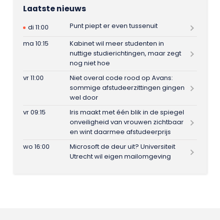
Laatste nieuws
Punt piept er even tussenuit
di 11:00
ma 10:15
Kabinet wil meer studenten in
nuttige studierichtingen, maar zegt
nog niet hoe
vr 11:00
Niet overal code rood op Avans:
sommige afstudeerzittingen gingen
wel door
vr 09:15
Iris maakt met één blik in de spiegel
onveiligheid van vrouwen zichtbaar
en wint daarmee afstudeerprijs
wo 16:00
Microsoft de deur uit? Universiteit
Utrecht wil eigen mailomgeving