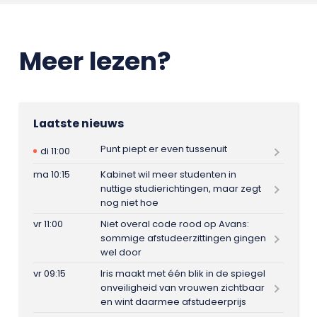
Meer lezen?
Laatste nieuws
Punt piept er even tussenuit
di 11:00
ma 10:15
Kabinet wil meer studenten in
nuttige studierichtingen, maar zegt
nog niet hoe
vr 11:00
Niet overal code rood op Avans:
sommige afstudeerzittingen gingen
wel door
vr 09:15
Iris maakt met één blik in de spiegel
onveiligheid van vrouwen zichtbaar
en wint daarmee afstudeerprijs