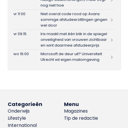
nog niet hoe
vr 11:00
Niet overal code rood op Avans:
sommige afstudeerzittingen gingen
wel door
vr 09:15
Iris maakt met één blik in de spiegel
onveiligheid van vrouwen zichtbaar
en wint daarmee afstudeerprijs
wo 16:00
Microsoft de deur uit? Universiteit
Utrecht wil eigen mailomgeving
Categorieën
Menu
Onderwijs
Magazines
Lifestyle
Tip de redactie
International