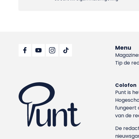
Menu
Magazine
Tip de re
Colofon
Punt is h
Hoge­sch
fungeert 
van de re
De redacti
nieuwsgar