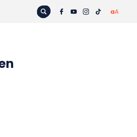
a
A
gen