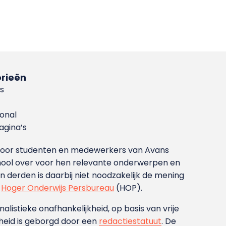
rieën
s
ional
gina’s
g voor studenten en medewerkers van Avans
ool over voor hen relevante onderwerpen en
derden is daarbij niet noodzakelijk de mening
t
Hoger Onderwijs Persbureau
(HOP).
nalistieke onafhankelijkheid, op basis van vrije
heid is geborgd door een
redactiestatuut
. De