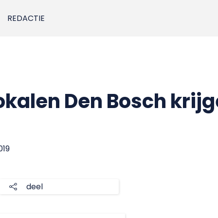
REDACTIE
okalen Den Bosch krij
019
deel