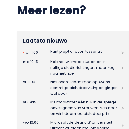
Meer lezen?
Laatste nieuws
Punt piept er even tussenuit
di 11:00
ma 10:15
Kabinet wil meer studenten in
nuttige studierichtingen, maar zegt
nog niet hoe
vr 11:00
Niet overal code rood op Avans:
sommige afstudeerzittingen gingen
wel door
vr 09:15
Iris maakt met één blik in de spiegel
onveiligheid van vrouwen zichtbaar
en wint daarmee afstudeerprijs
wo 16:00
Microsoft de deur uit? Universiteit
Utrecht wil eigen mailomgeving