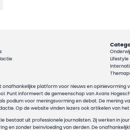
Catego
s
Onderwij
dactie
Lifestyle
Internat
Themapa
et onafhankelijke platform voor nieuws en opinievormin
ool. Punt informeert de gemeenschap van Avans Hogesch
als podium voor meningsvorming en debat. De mening van 
dactie. Op de website vinden lezers ook artikelen van he
e bestaat uit professionele journalisten. Zij werken in jour
ing en zonder beïnvloeding van derden. De onafhankelijk