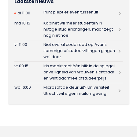
Laatste nieuws
Punt piept er even tussenuit
di 11:00
ma 10:15
Kabinet wil meer studenten in
nuttige studierichtingen, maar zegt
nog niet hoe
vr 11:00
Niet overal code rood op Avans:
sommige afstudeerzittingen gingen
wel door
vr 09:15
Iris maakt met één blik in de spiegel
onveiligheid van vrouwen zichtbaar
en wint daarmee afstudeerprijs
wo 16:00
Microsoft de deur uit? Universiteit
Utrecht wil eigen mailomgeving