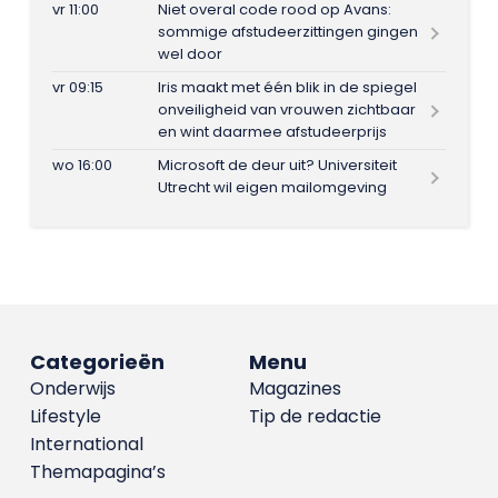
vr 11:00
Niet overal code rood op Avans:
sommige afstudeerzittingen gingen
wel door
vr 09:15
Iris maakt met één blik in de spiegel
onveiligheid van vrouwen zichtbaar
en wint daarmee afstudeerprijs
wo 16:00
Microsoft de deur uit? Universiteit
Utrecht wil eigen mailomgeving
Categorieën
Menu
Onderwijs
Magazines
Lifestyle
Tip de redactie
International
Themapagina’s