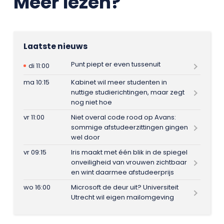
Meer lezen?
Laatste nieuws
Punt piept er even tussenuit
di 11:00
ma 10:15
Kabinet wil meer studenten in
nuttige studierichtingen, maar zegt
nog niet hoe
vr 11:00
Niet overal code rood op Avans:
sommige afstudeerzittingen gingen
wel door
vr 09:15
Iris maakt met één blik in de spiegel
onveiligheid van vrouwen zichtbaar
en wint daarmee afstudeerprijs
wo 16:00
Microsoft de deur uit? Universiteit
Utrecht wil eigen mailomgeving