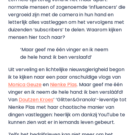
normale mensen of zogenoemde ‘influencers’ die
vergroeid zijn met de camera in hun hand en
letterlijk alles vastleggen om het vervolgens met
duizenden ‘subscribers’ te delen. Waarom kijken
mensen hier toch naar?
‘Maar geef me één vinger en ik neem
de hele hand: ik ben verslaafd’
Uit verveling en lichtelijke nieuwsgierigheid begon
ik te kijken naar een paar onschuldige vlogs van
Monica Geuze
en
Nienke Plas
. Maar geef me één
vinger en ik neem de hele hand: ik ben verslááfd!
Van
Doutzen Kroes
’ ‘Glitter&Granola’-leventje tot
Nienke Plas met haar chaotische manier van
dingen vastleggen: heerlijk om dankzij YouTube te
kunnen zien wat er in iemands leven gebeurt.
Zelfs het bedrijfsleven kan niet meer om het