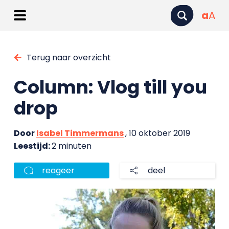
a
A
Terug naar overzicht
Column: Vlog till you
drop
Door
Isabel Timmermans
, 10 oktober 2019
Leestijd:
2 minuten
reageer
deel