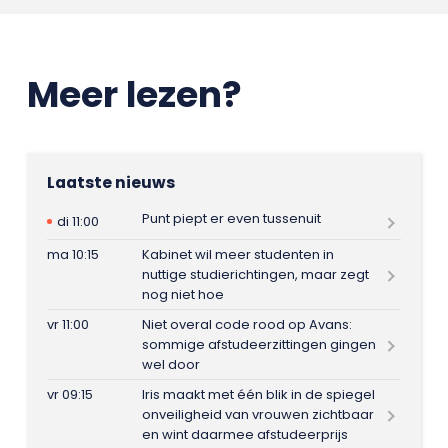
Meer lezen?
Laatste nieuws
Punt piept er even tussenuit
di 11:00
ma 10:15
Kabinet wil meer studenten in
nuttige studierichtingen, maar zegt
nog niet hoe
vr 11:00
Niet overal code rood op Avans:
sommige afstudeerzittingen gingen
wel door
vr 09:15
Iris maakt met één blik in de spiegel
onveiligheid van vrouwen zichtbaar
en wint daarmee afstudeerprijs