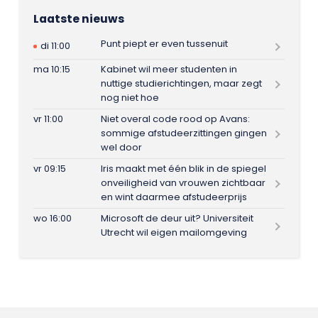
Laatste nieuws
Punt piept er even tussenuit
di 11:00
ma 10:15
Kabinet wil meer studenten in
nuttige studierichtingen, maar zegt
nog niet hoe
vr 11:00
Niet overal code rood op Avans:
sommige afstudeerzittingen gingen
wel door
vr 09:15
Iris maakt met één blik in de spiegel
onveiligheid van vrouwen zichtbaar
en wint daarmee afstudeerprijs
wo 16:00
Microsoft de deur uit? Universiteit
Utrecht wil eigen mailomgeving