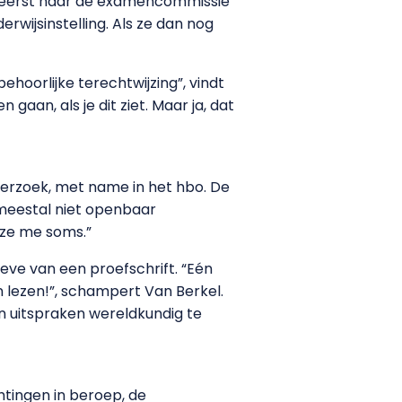
ze eerst naar de examencommissie
wijsinstelling. Als ze dan nog
hoorlijke terechtwijzing”, vindt
aan, als je dit ziet. Maar ja, dat
onderzoek, met name in het hbo. De
 meestal niet openbaar
 ze me soms.”
oeve van een proefschrift. “Eén
 lezen!”, schampert Van Berkel.
jn uitspraken wereldkundig te
htingen in beroep, de