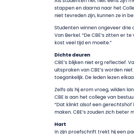
Als studenten het niet eens zijn
stappen en daarna naar het Colle
niet tevreden zijn, kunnen ze in b
Studenten winnen ongeveer drie op
Van Berkel. “De CBE’s zitten er te
kost veel tijd en moeite.”
Dichte deuren
CBE’s blijken niet erg reflectief.
uitspraken van CBE’s worden niet 
toegankelijk. De leden lezen elk
Zelfs als hij erom vroeg, wilden l
CBE is aan het college van bestu
“Dat klinkt alsof een gerechtshof
maken. CBE’s zouden zich beter m
Hart
In zijn proefschrift trekt hij ee