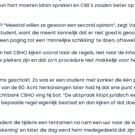
hun hart moeten laten spreken en CBE’s zouden beter op
 “Meestal willen ze gewoon een second opinion”, zegt Van
udent, want die meent kennelijk dat er niet goed is geoord
n poging tot een ‘minnelijke schikking’ te doen, oftewe
et CBHO kijken vooral naar de regels, niet naar de inhoud
leiters zijn en dat zo’n procedure niet makkelijk voor he
ms geschokt. Zo was er een student met kanker die één 
9 van de 60. Acht herkansingen later had hij dat ene punt 
chtbank CBHO ving hij bot. “De uitspraak klopt juridisch we
paalde regel eigenlijk bestaat en dan kijken of dat doel
dent die tijdens een tentamen na ruim een uur naar de wc
tekening’ en later die dag werd hem medegedeeld dat zijn