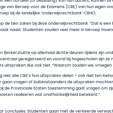
 met een oordeel (of beslissing) van hun docent, kunnen 
ge van Beroep voor de Examens (CBE) van hun eigen onder
eroep bij de landelijke ‘onderwijsrechtbank’ CBHO.
 de tien zaken bij deze onderwijsrechtbank. “Dat is een be
 vaak naast. Studenten zouden veel meer in beroep moeten g
 Van Berkel stuitte op allemaal dichte deuren tijdens zijn 
centraal geregistreerd en vooral bij hogescholen zijn ze
aars uitspraken dus ook niet. “Waarom zouden we, vroegen
ang niet alle CBE’s hun uitspraken delen – ook niet ten beh
ur gaan vragen of buitenstaanders de uitspraken mochten
 bij de Provinciale Staten toestemming gaat vragen om zi
oeten realiseren wat onafhankelijkheid betekent.”
n paar conclusies. Studenten gaan met de verkeerde verwac