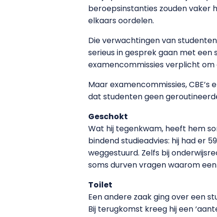
beroepsinstanties zouden vaker 
elkaars oordelen.
Die verwachtingen van studenten?
serieus in gesprek gaan met een st
examencommissies verplicht om ee
Maar examencommissies, CBE’s en h
dat studenten geen geroutineerde p
Geschokt
Wat hij tegenkwam, heeft hem so
bindend studieadvies: hij had er 5
weggestuurd. Zelfs bij onderwijsre
soms durven vragen waarom een be
Toilet
Een andere zaak ging over een stu
Bij terugkomst kreeg hij een ‘aan