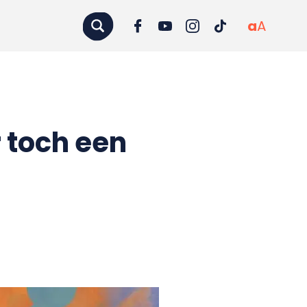
a
A
 toch een