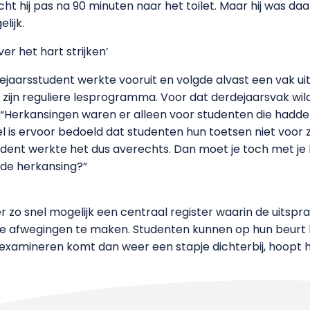
t hij pas na 90 minuten naar het toilet. Maar hij was d
lijk.
er het hart strijken’
jaarsstudent werkte vooruit en volgde alvast een vak uit
t zijn reguliere lesprogramma. Voor dat derdejaarsvak w
. “Herkansingen waren er alleen voor studenten die had
el is ervoor bedoeld dat studenten hun toetsen niet voor z
dent werkte het dus averechts. Dan moet je toch met je h
de herkansing?”
 er zo snel mogelijk een centraal register waarin de uits
re afwegingen te maken. Studenten kunnen op hun beurt 
 examineren komt dan weer een stapje dichterbij, hoopt hi