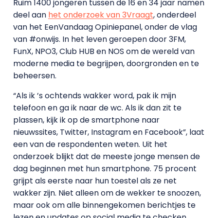
Ruim 1400 jongeren tussen de 16 en 34 jaar namen
deel aan
het onderzoek van 3Vraagt
, onderdeel
van het EenVandaag Opiniepanel, onder de vlag
van #onwijs. In het leven geroepen door 3FM,
FunX, NPO3, Club HUB en NOS om de wereld van
moderne media te begrijpen, doorgronden en te
beheersen.
“Als ik ’s ochtends wakker word, pak ik mijn
telefoon en ga ik naar de wc. Als ik dan zit te
plassen, kijk ik op de smartphone naar
nieuwssites, Twitter, Instagram en Facebook”, laat
een van de respondenten weten. Uit het
onderzoek blijkt dat de meeste jonge mensen de
dag beginnen met hun smartphone. 75 procent
grijpt als eerste naar hun toestel als ze net
wakker zijn. Niet alleen om de wekker te snoozen,
maar ook om alle binnengekomen berichtjes te
lezen en updates op social media te checken.