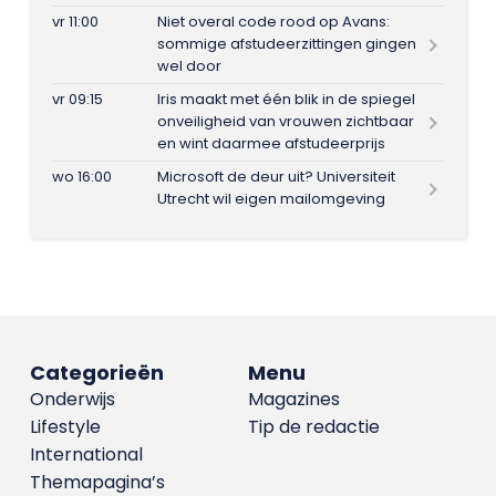
vr 11:00
Niet overal code rood op Avans:
sommige afstudeerzittingen gingen
wel door
vr 09:15
Iris maakt met één blik in de spiegel
onveiligheid van vrouwen zichtbaar
en wint daarmee afstudeerprijs
wo 16:00
Microsoft de deur uit? Universiteit
Utrecht wil eigen mailomgeving
Categorieën
Menu
Onderwijs
Magazines
Lifestyle
Tip de redactie
International
Themapagina’s