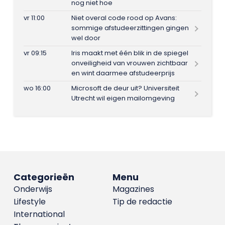
nog niet hoe
vr 11:00
Niet overal code rood op Avans:
sommige afstudeerzittingen gingen
wel door
vr 09:15
Iris maakt met één blik in de spiegel
onveiligheid van vrouwen zichtbaar
en wint daarmee afstudeerprijs
wo 16:00
Microsoft de deur uit? Universiteit
Utrecht wil eigen mailomgeving
Categorieën
Menu
Onderwijs
Magazines
Lifestyle
Tip de redactie
International