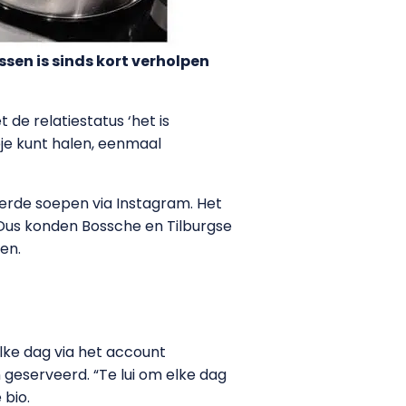
sen is sinds kort verholpen
 de relatiestatus ‘het is
je kunt halen, eenmaal
erde soepen via Instagram. Het
Dus konden Bossche en Tilburgse
en.
lke dag via het account
geserveerd. “Te lui om elke dag
 bio.