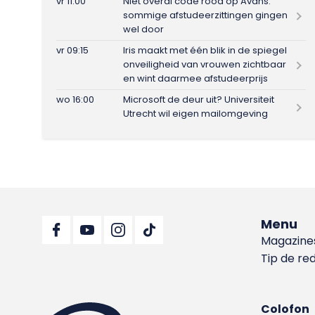
vr 11:00
Niet overal code rood op Avans:
sommige afstudeerzittingen gingen
wel door
vr 09:15
Iris maakt met één blik in de spiegel
onveiligheid van vrouwen zichtbaar
en wint daarmee afstudeerprijs
wo 16:00
Microsoft de deur uit? Universiteit
Utrecht wil eigen mailomgeving
Menu
Magazine
Tip de re
Colofon