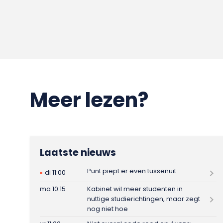
Meer lezen?
Laatste nieuws
Punt piept er even tussenuit
di 11:00
ma 10:15
Kabinet wil meer studenten in
nuttige studierichtingen, maar zegt
nog niet hoe