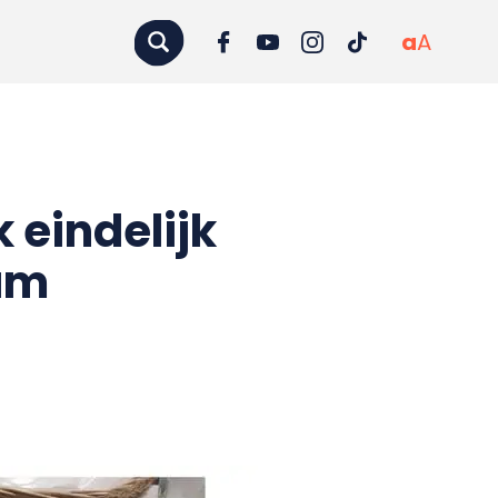
a
A
 eindelijk
am