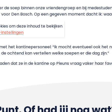
over de soep binnen onze vriendengroep en bij medestude
t voor Den Bosch. Op een gegeven moment dacht ik: waa
kies om deze inhoud te bekijken
-instellingen
s met het kantinepersoneel: “Ik mocht eventueel ook he
n de ochtend kan vertellen welke soepen er die dag zijn.”
eraden dat ze in de kantine op Pleuns vraag vaker haar fa
Punt. Of had jij nog wat