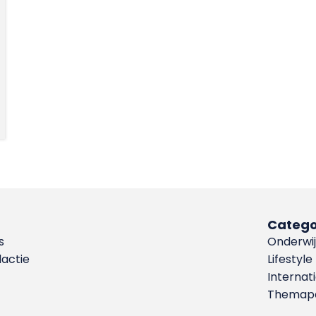
Catego
s
Onderwij
dactie
Lifestyle
Internat
Themapa