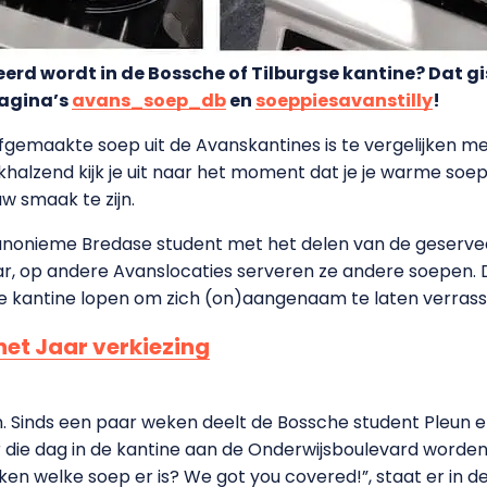
rd wordt in de Bossche of Tilburgse kantine? Dat gis
pagina’s
avans_soep_db
en
soeppiesavanstilly
!
lfgemaakte soep uit de Avanskantines is te vergelijken met
halzend kijk je uit naar het moment dat je je warme soep
w smaak te zijn.
 anonieme Bredase student met het delen van de geserve
r, op andere Avanslocaties serveren ze andere soepen. 
e kantine lopen om zich (on)aangenaam te laten verrass
het Jaar verkiezing
. Sinds een paar weken deelt de Bossche student Pleun e
e dag in de kantine aan de Onderwijsboulevard worden 
ken welke soep er is? We got you covered!”, staat er in de