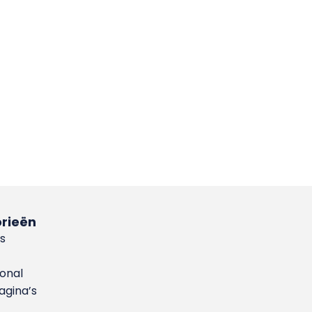
rieën
s
ional
gina’s