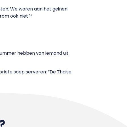
nten. We waren aan het geinen
rom ook niet?”
t nummer hebben van iemand uit
voriete soep serveren: “De Thaise
?