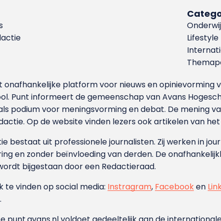
Catego
s
Onderwij
dactie
Lifestyle
Internat
Themapa
et onafhankelijke platform voor nieuws en opinievormin
ool. Punt informeert de gemeenschap van Avans Hogesch
als podium voor meningsvorming en debat. De mening van 
dactie. Op de website vinden lezers ook artikelen van he
e bestaat uit professionele journalisten. Zij werken in jour
ing en zonder beïnvloeding van derden. De onafhankelijk
wordt bijgestaan door een Redactieraad.
ok te vinden op social media:
Instragram
,
Facebook
en
Lin
.
e punt.avans.nl voldoet gedeeltelijk aan de internationale