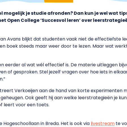
ol mogelijk je studie afronden? Dan kun je wel wat tip
in het Open College ‘Succesvol leren’ over leerstrate
an Avans blijkt dat studenten vaak niet de effectiefste l
t een boek steeds maar weer door te lezen. Maar wat werk
n eerder al wat wél effectief is. De materie uitleggen bijv
n of gesproken. Stel jezelf vragen over hoe iets in elkaar 
n.”
reert Verkoeijen aan de hand van korte experimenten me
eheugen. Ook geeft hij aan welke leerstrategieën je kunt
f leert voor een toets.
e Hogeschoollaan in Breda. Het is ook via
livestream
te vo