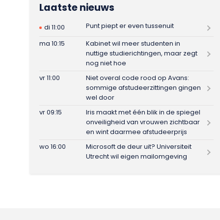
Laatste nieuws
Punt piept er even tussenuit
di 11:00
ma 10:15
Kabinet wil meer studenten in
nuttige studierichtingen, maar zegt
nog niet hoe
vr 11:00
Niet overal code rood op Avans:
sommige afstudeerzittingen gingen
wel door
vr 09:15
Iris maakt met één blik in de spiegel
onveiligheid van vrouwen zichtbaar
en wint daarmee afstudeerprijs
wo 16:00
Microsoft de deur uit? Universiteit
Utrecht wil eigen mailomgeving