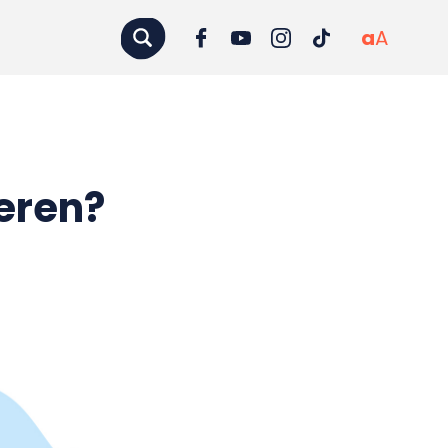
a
A
eren?