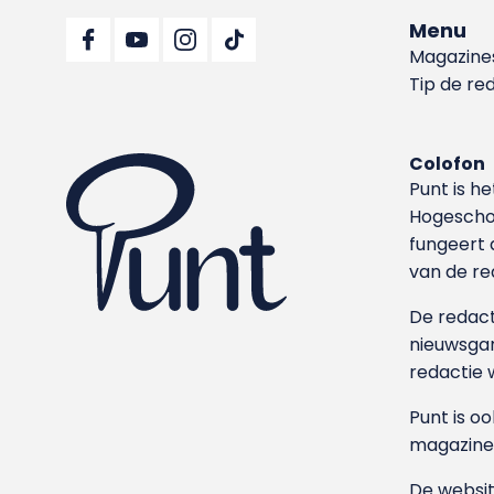
Menu
Magazine
Tip de re
Colofon
Punt is h
Hoge­sch
fungeert 
van de re
De redacti
nieuwsgar
redactie 
Punt is o
magazine
De websit