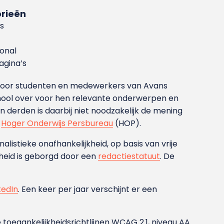
rieën
s
ional
gina’s
g voor studenten en medewerkers van Avans
ool over voor hen relevante onderwerpen en
derden is daarbij niet noodzakelijk de mening
t
Hoger Onderwijs Persbureau
(HOP).
nalistieke onafhankelijkheid, op basis van vrije
heid is geborgd door een
redactiestatuut
. De
kedIn
. Een keer per jaar verschijnt er een
 toegankelijkheidsrichtlijnen WCAG 2.1, niveau AA.