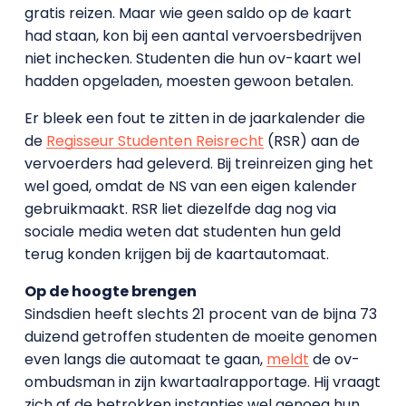
gratis reizen. Maar wie geen saldo op de kaart
had staan, kon bij een aantal vervoersbedrijven
niet inchecken. Studenten die hun ov-kaart wel
hadden opgeladen, moesten gewoon betalen.
Er bleek een fout te zitten in de jaarkalender die
de
Regisseur Studenten Reisrecht
(RSR) aan de
vervoerders had geleverd. Bij treinreizen ging het
wel goed, omdat de NS van een eigen kalender
gebruikmaakt. RSR liet diezelfde dag nog via
sociale media weten dat studenten hun geld
terug konden krijgen bij de kaartautomaat.
Op de hoogte brengen
Sindsdien heeft slechts 21 procent van de bijna 73
duizend getroffen studenten de moeite genomen
even langs die automaat te gaan,
meldt
de ov-
ombudsman in zijn kwartaalrapportage. Hij vraagt
zich af de betrokken instanties wel genoeg hun