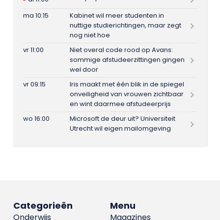
ma 10:15
Kabinet wil meer studenten in
nuttige studierichtingen, maar zegt
nog niet hoe
vr 11:00
Niet overal code rood op Avans:
sommige afstudeerzittingen gingen
wel door
vr 09:15
Iris maakt met één blik in de spiegel
onveiligheid van vrouwen zichtbaar
en wint daarmee afstudeerprijs
wo 16:00
Microsoft de deur uit? Universiteit
Utrecht wil eigen mailomgeving
Categorieën
Menu
Onderwijs
Magazines