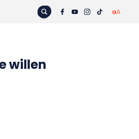
a
A
 willen