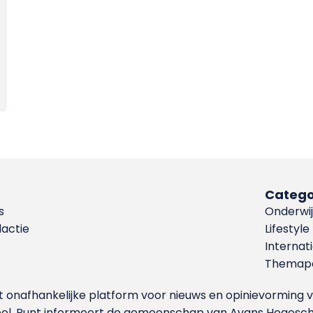
Catego
s
Onderwij
dactie
Lifestyle
Internat
Themapa
et onafhankelijke platform voor nieuws en opinievormin
ool. Punt informeert de gemeenschap van Avans Hogesch