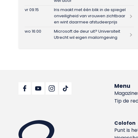
wel door
vr 09:15
Iris maakt met één blik in de spiegel
onveiligheid van vrouwen zichtbaar
en wint daarmee afstudeerprijs
wo 16:00
Microsoft de deur uit? Universiteit
Utrecht wil eigen mailomgeving
Menu
Magazine
Tip de re
Colofon
Punt is h
Hoge­sch