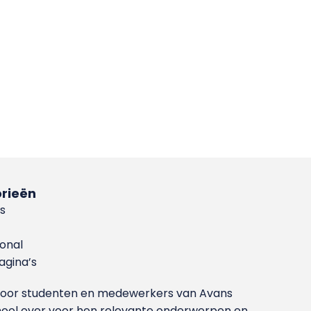
rieën
s
ional
gina’s
g voor studenten en medewerkers van Avans
ool over voor hen relevante onderwerpen en