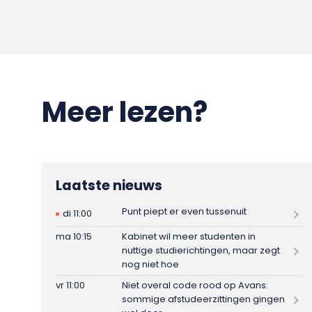
Meer lezen?
Laatste nieuws
Punt piept er even tussenuit
di 11:00
ma 10:15
Kabinet wil meer studenten in
nuttige studierichtingen, maar zegt
nog niet hoe
vr 11:00
Niet overal code rood op Avans:
sommige afstudeerzittingen gingen