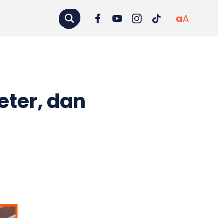
a
A
eter, dan