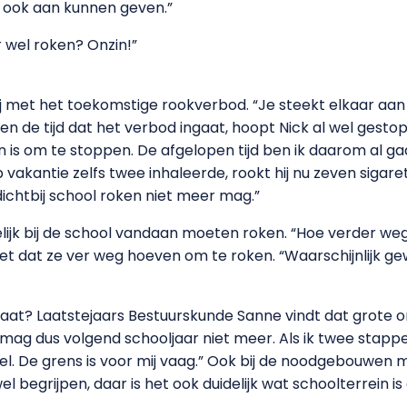
gen ook aan kunnen geven.”
 wel roken? Onzin!”
ij met het toekomstige rookverbod. “Je steekt elkaar aan
 de tijd dat het verbod ingaat, hoopt Nick al wel gestopt 
is om te stoppen. De afgelopen tijd ben ik daarom al ga
 vakantie zelfs twee inhaleerde, rookt hij nu zeven sigar
dichtbij school roken niet meer mag.”
ijk bij de school vandaan moeten roken. “Hoe verder weg
t niet dat ze ver weg hoeven om te roken. “Waarschijnlijk
at? Laatstejaars Bestuurskunde Sanne vindt dat grote onz
mag dus volgend schooljaar niet meer. Als ik twee stappe
l. De grens is voor mij vaag.” Ook bij de noodgebouwen
 begrijpen, daar is het ook duidelijk wat schoolterrein is 