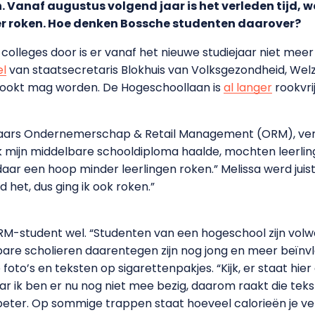
. Vanaf augustus volgend jaar is het verleden tijd, 
er roken. Hoe denken Bossche studenten daarover?
colleges door is er vanaf het nieuwe studiejaar niet meer
el
van staatsecretaris Blokhuis van Volksgezondheid, Welzi
rookt mag worden. De Hogeschoollaan is
al langer
rookvri
ejaars Ondernemerschap & Retail Management (ORM), ver
 ik mijn middelbare schooldiploma haalde, mochten leerli
 daar een hoop minder leerlingen roken.” Melissa werd jui
 het, dus ging ik ook roken.”
 ORM-student wel. “Studenten van een hogeschool zijn vol
bare scholieren daarentegen zijn nog jong en meer beïnvlo
to’s en teksten op sigarettenpakjes. “Kijk, er staat hie
aar ik ben er nu nog niet mee bezig, daarom raakt die teks
beter. Op sommige trappen staat hoeveel calorieën je ve