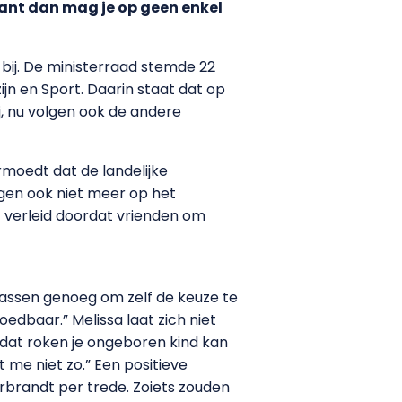
want dan mag je op geen enkel
 bij. De ministerraad stemde 22
jn en Sport. Daarin staat dat op
j, nu volgen ook de andere
moedt dat de landelijke
ngen ook niet meer op het
st verleid doordat vrienden om
wassen genoeg om zelf de keuze te
edbaar.” Melissa laat zich niet
r dat roken je ongeboren kind kan
t me niet zo.” Een positieve
rbrandt per trede. Zoiets zouden