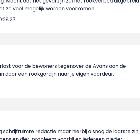
ng. Mocht dat het geval zijn zal het rookverbod uitgebr
et zo veel mogelijk worden voorkomen.
0:28:27
rlast voor de bewoners tegenover de Avans aan de
n door een rookgordijn naar je eigen voordeur.
g schrijfruimte redactie maar hierbij alsnog de laatste zin
mens en dier, probleem voorbij en iedereen plezier.