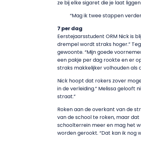
ze bij elke sigaret die je laat lig
“Mag ik twee stappen verder
7 per dag
Eerstejaarsstudent ORM Nick is bl
drempel wordt straks hoger.” Tegen
gewoonte. “Mijn goede voornemen 
een pakje per dag rookte en er op
straks makkelijker volhouden als 
Nick hoopt dat rokers zover mogel
in de verleiding.” Melissa geloof
straat.”
Roken aan de overkant van de stra
van de school te roken, maar dat 
schoolterrein meer en mag het we
worden gerookt. “Dat kan ik nog wel