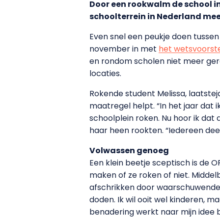
Door een rookwalm de school in
schoolterrein in Nederland me
Even snel een peukje doen tussen 
november in met
het wetsvoorst
en rondom scholen niet meer ge
locaties.
Rokende student Melissa, laatst
maatregel helpt. “In het jaar dat
schoolplein roken. Nu hoor ik dat
haar heen rookten. “Iedereen deed
Volwassen genoeg
Een klein beetje sceptisch is de
maken of ze roken of niet. Middel
afschrikken door waarschuwende fo
doden. Ik wil ooit wel kinderen, m
benadering werkt naar mijn idee 