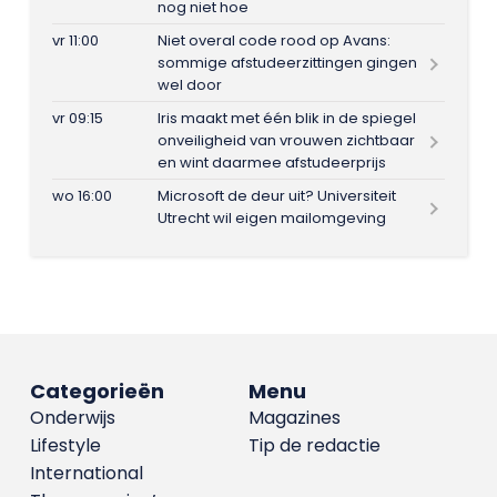
nog niet hoe
vr 11:00
Niet overal code rood op Avans:
sommige afstudeerzittingen gingen
wel door
vr 09:15
Iris maakt met één blik in de spiegel
onveiligheid van vrouwen zichtbaar
en wint daarmee afstudeerprijs
wo 16:00
Microsoft de deur uit? Universiteit
Utrecht wil eigen mailomgeving
Categorieën
Menu
Onderwijs
Magazines
Lifestyle
Tip de redactie
International