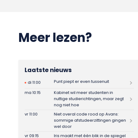
Meer lezen?
Laatste nieuws
Punt piept er even tussenuit
di 11:00
ma 10:15
Kabinet wil meer studenten in
nuttige studierichtingen, maar zegt
nog niet hoe
vr 11:00
Niet overal code rood op Avans:
sommige afstudeerzittingen gingen
wel door
vr 09:15
Iris maakt met één blik in de spiegel