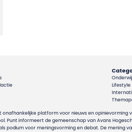
Catego
s
Onderwij
dactie
Lifestyle
Internat
Themapa
et onafhankelijke platform voor nieuws en opinievormin
ool. Punt informeert de gemeenschap van Avans Hogesch
als podium voor meningsvorming en debat. De mening van 