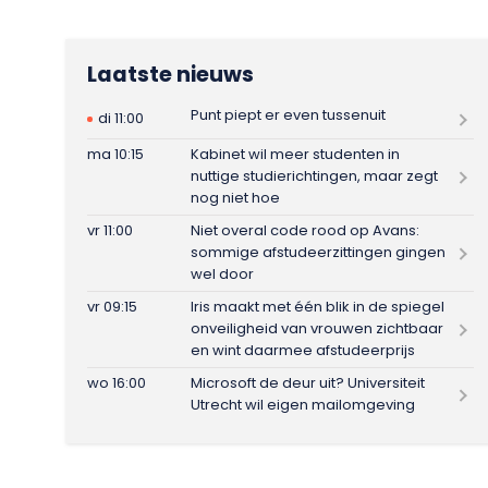
Laatste nieuws
Punt piept er even tussenuit
di 11:00
ma 10:15
Kabinet wil meer studenten in
nuttige studierichtingen, maar zegt
nog niet hoe
vr 11:00
Niet overal code rood op Avans:
sommige afstudeerzittingen gingen
wel door
vr 09:15
Iris maakt met één blik in de spiegel
onveiligheid van vrouwen zichtbaar
en wint daarmee afstudeerprijs
wo 16:00
Microsoft de deur uit? Universiteit
Utrecht wil eigen mailomgeving