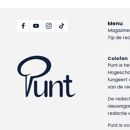
Menu
Magazine
Tip de re
Colofon
Punt is h
Hoge­sch
fungeert 
van de re
De redacti
nieuwsgar
redactie 
Punt is o