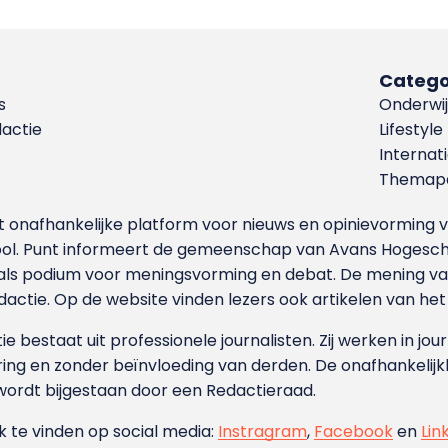
Catego
s
Onderwij
dactie
Lifestyle
Internat
Themapa
et onafhankelijke platform voor nieuws en opinievormin
ool. Punt informeert de gemeenschap van Avans Hogesch
als podium voor meningsvorming en debat. De mening van 
dactie. Op de website vinden lezers ook artikelen van he
e bestaat uit professionele journalisten. Zij werken in jour
ing en zonder beïnvloeding van derden. De onafhankelijk
wordt bijgestaan door een Redactieraad.
ok te vinden op social media:
Instragram
,
Facebook
en
Lin