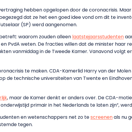
e vertraging hebben opgelopen door de coronacrisis. Maar 
oegezegd dat ze het een goed idee vond om dit te invent
Futselaar (SP) werd aangenomen.
 betreft: waarom zouden alleen
laatstejaarsstudenten
aa
en PvdA weten. De fracties willen dat de minister haar reg
kten vanmiddag in de Tweede Kamer. Vanavond volgt er 
oronacrisis te maken. CDA-Kamerlid Harry van der Molen 
 de technische universiteiten van Twente en Eindhoven. 
lijk
, maar de Kamer denkt er anders over. De CDA-moti
 onderwijstijd primair in het Nederlands te laten zijn”, 
udenten en wetenschappers net zo te
screenen
als nu g
stemde tegen.