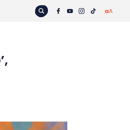
a
A
’,