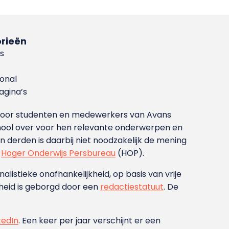
rieën
s
ional
gina’s
g voor studenten en medewerkers van Avans
ool over voor hen relevante onderwerpen en
derden is daarbij niet noodzakelijk de mening
t
Hoger Onderwijs Persbureau
(HOP).
nalistieke onafhankelijkheid, op basis van vrije
heid is geborgd door een
redactiestatuut
. De
kedIn
. Een keer per jaar verschijnt er een