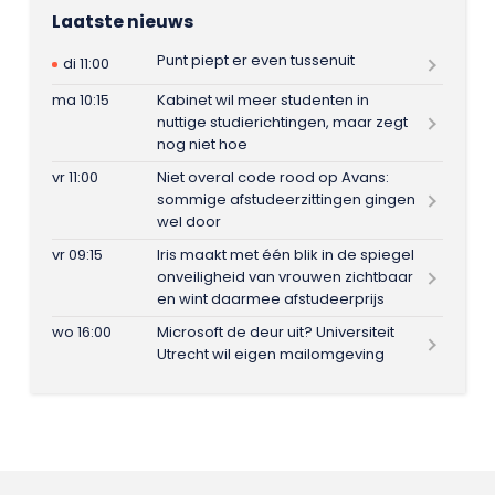
Laatste nieuws
Punt piept er even tussenuit
di 11:00
ma 10:15
Kabinet wil meer studenten in
nuttige studierichtingen, maar zegt
nog niet hoe
vr 11:00
Niet overal code rood op Avans:
sommige afstudeerzittingen gingen
wel door
vr 09:15
Iris maakt met één blik in de spiegel
onveiligheid van vrouwen zichtbaar
en wint daarmee afstudeerprijs
wo 16:00
Microsoft de deur uit? Universiteit
Utrecht wil eigen mailomgeving