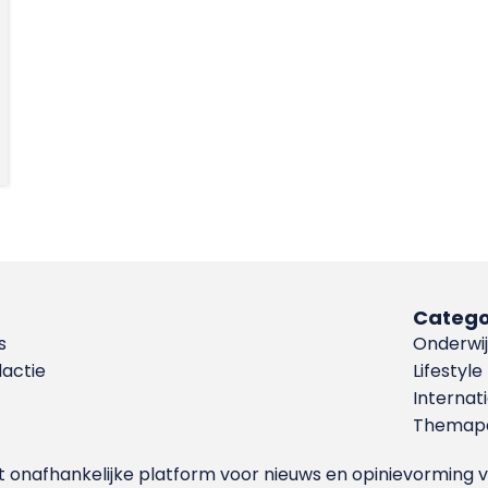
Catego
s
Onderwij
dactie
Lifestyle
Internat
Themapa
et onafhankelijke platform voor nieuws en opinievormin