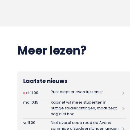
Meer lezen?
Laatste nieuws
Punt piept er even tussenuit
di 11:00
ma 10:15
Kabinet wil meer studenten in
nuttige studierichtingen, maar zegt
nog niet hoe
vr 11:00
Niet overal code rood op Avans:
sommige afstudeerzittingen gingen