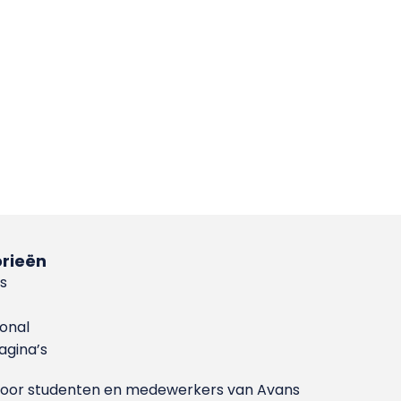
rieën
s
ional
gina’s
g voor studenten en medewerkers van Avans