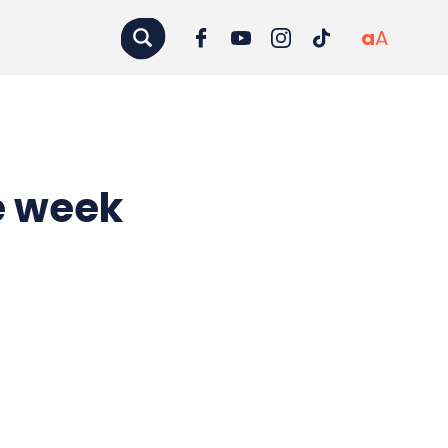
a
A
e week