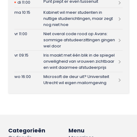
Punt piept er even tussenuit
di 11:00
ma 10:15
Kabinet wil meer studenten in
nuttige studierichtingen, maar zegt
nog niet hoe
vr 11:00
Niet overal code rood op Avans:
sommige afstudeerzittingen gingen
wel door
vr 09:15
Iris maakt met één blik in de spiegel
onveiligheid van vrouwen zichtbaar
en wint daarmee afstudeerprijs
wo 16:00
Microsoft de deur uit? Universiteit
Utrecht wil eigen mailomgeving
Categorieën
Menu