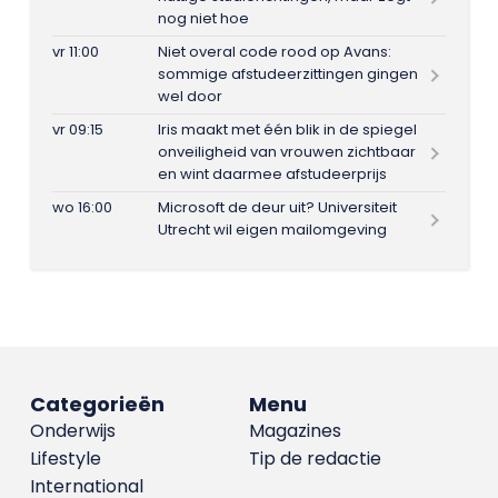
nog niet hoe
vr 11:00
Niet overal code rood op Avans:
sommige afstudeerzittingen gingen
wel door
vr 09:15
Iris maakt met één blik in de spiegel
onveiligheid van vrouwen zichtbaar
en wint daarmee afstudeerprijs
wo 16:00
Microsoft de deur uit? Universiteit
Utrecht wil eigen mailomgeving
Categorieën
Menu
Onderwijs
Magazines
Lifestyle
Tip de redactie
International