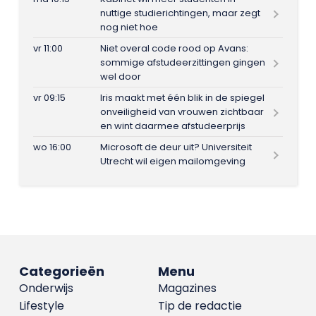
nuttige studierichtingen, maar zegt
nog niet hoe
vr 11:00
Niet overal code rood op Avans:
sommige afstudeerzittingen gingen
wel door
vr 09:15
Iris maakt met één blik in de spiegel
onveiligheid van vrouwen zichtbaar
en wint daarmee afstudeerprijs
wo 16:00
Microsoft de deur uit? Universiteit
Utrecht wil eigen mailomgeving
Categorieën
Menu
Onderwijs
Magazines
Lifestyle
Tip de redactie