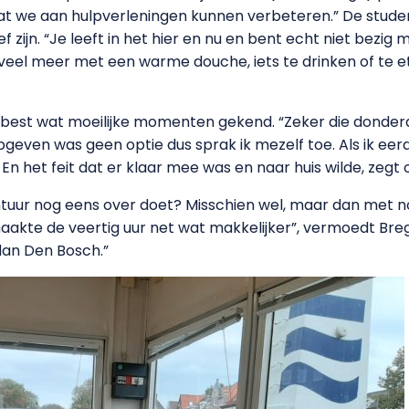
t we aan hulpverleningen kunnen verbeteren.” De stude
f zijn. “Je leeft in het hier en nu en bent echt niet bezig
 veel meer met een warme douche, iets te drinken of te e
gt best wat moeilijke momenten gekend. “Zeker die donder
geven was geen optie dus sprak ik mezelf toe. Als ik eerd
En het feit dat er klaar mee was en naar huis wilde, zegt
ntuur nog eens over doet? Misschien wel, maar dan met n
aakte de veertig uur net wat makkelijker”, vermoedt Bregt
dan Den Bosch.”