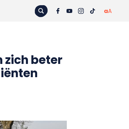
a
A
 zich beter
liënten