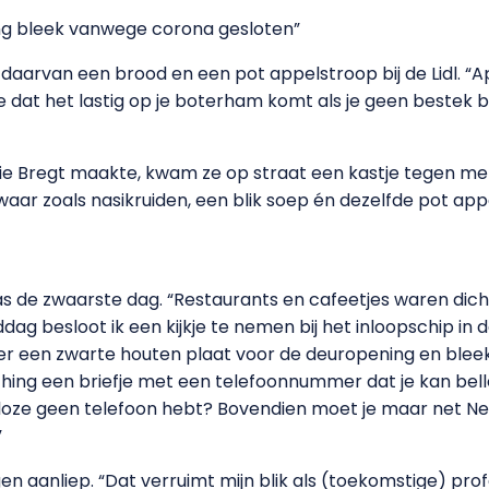
ng bleek vanwege corona gesloten”
daarvan een brood en een pot appelstroop bij de Lidl. “
de dat het lastig op je boterham komt als je geen bestek bi
ie Bregt maakte, kwam ze op straat een kastje tegen met
aar zoals nasikruiden, een blik soep én dezelfde pot appe
 de zwaarste dag. “Restaurants en cafeetjes waren dich
dag besloot ik een kijkje te nemen bij het inloopschip in
 er een zwarte houten plaat voor de deuropening en ble
ing een briefje met een telefoonnummer dat je kan belle
dakloze geen telefoon hebt? Bovendien moet je maar net N
”
gen aanliep. “Dat verruimt mijn blik als (toekomstige) profe