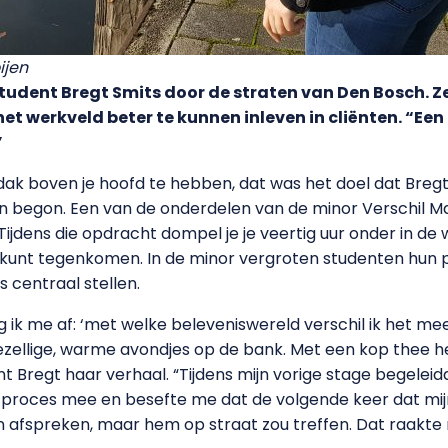
ijen
tudent Bregt Smits door de straten van Den Bosch. Ze
n het werkveld beter te kunnen inleven in cliënten. “E
”
ak boven je hoofd te hebben, dat was het doel dat Bregt 
 begon. Een van de onderdelen van de minor Verschil Ma
 Tijdens die opdracht dompel je je veertig uur onder in de
n kunt tegenkomen. In de minor vergroten studenten hun pr
 centraal stellen.
 ik me af: ‘met welke beleveniswereld verschil ik het me
ezellige, warme avondjes op de bank. Met een kop thee he
int Bregt haar verhaal. “Tijdens mijn vorige stage begele
 dat proces mee en besefte me dat de volgende keer dat m
on afspreken, maar hem op straat zou treffen. Dat raakte