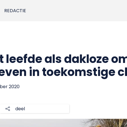
REDACTIE
 leefde als dakloze om
leven in toekomstige c
mber 2020
deel