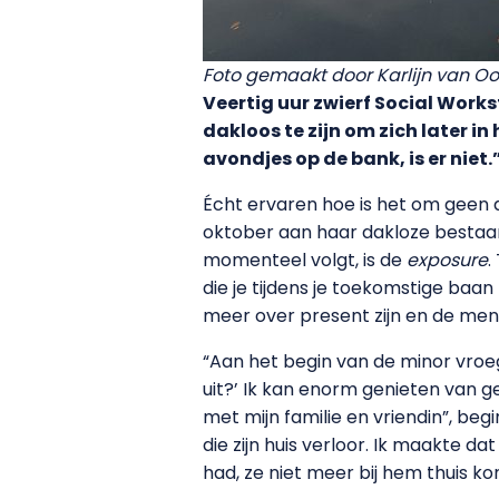
Foto gemaakt door Karlijn van Oo
Veertig uur zwierf Social Works
dakloos te zijn om zich later i
avondjes op de bank, is er niet.
Écht ervaren hoe is het om geen d
oktober aan haar dakloze bestaan
momenteel volgt, is de
exposure
.
die je tijdens je toekomstige baa
meer over present zijn en de mens
“Aan het begin van de minor vroeg
uit?’ Ik kan enorm genieten van g
met mijn familie en vriendin”, beg
die zijn huis verloor. Ik maakte
had, ze niet meer bij hem thuis k