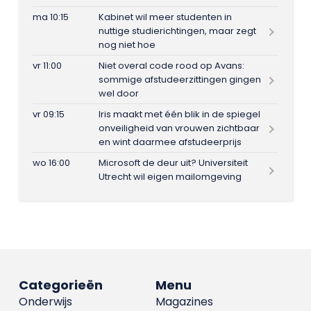
ma 10:15
Kabinet wil meer studenten in
nuttige studierichtingen, maar zegt
nog niet hoe
vr 11:00
Niet overal code rood op Avans:
sommige afstudeerzittingen gingen
wel door
vr 09:15
Iris maakt met één blik in de spiegel
onveiligheid van vrouwen zichtbaar
en wint daarmee afstudeerprijs
wo 16:00
Microsoft de deur uit? Universiteit
Utrecht wil eigen mailomgeving
Categorieën
Menu
Onderwijs
Magazines