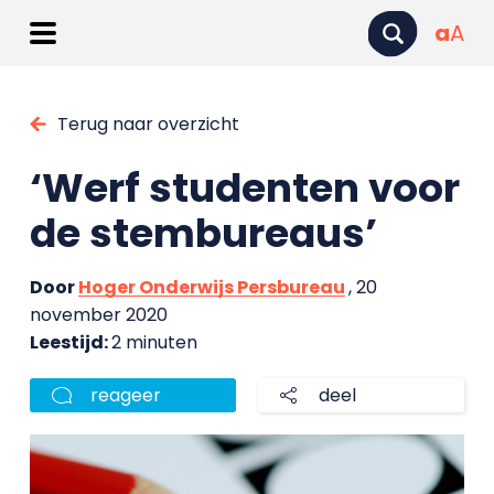
a
A
Terug naar overzicht
‘Werf studenten voor
de stembureaus’
Door
Hoger Onderwijs Persbureau
, 20
november 2020
Leestijd:
2 minuten
reageer
deel