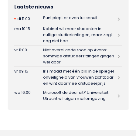
Laatste nieuws
Punt piept er even tussenuit
di 11:00
ma 10:15
Kabinet wil meer studenten in
nuttige studierichtingen, maar zegt
nog niet hoe
vr 11:00
Niet overal code rood op Avans:
sommige afstudeerzittingen gingen
wel door
vr 09:15
Iris maakt met één blik in de spiegel
onveiligheid van vrouwen zichtbaar
en wint daarmee afstudeerprijs
wo 16:00
Microsoft de deur uit? Universiteit
Utrecht wil eigen mailomgeving