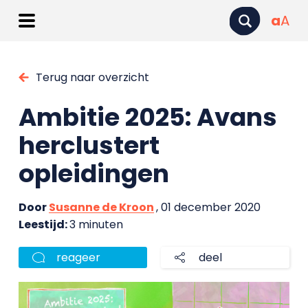
a
A
Terug naar overzicht
Ambitie 2025: Avans
herclustert
opleidingen
Door
Susanne de Kroon
, 01 december 2020
Leestijd:
3 minuten
reageer
deel