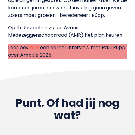
opleidingen in gesprek. Op die manier kijken we de
komende jaren hoe we het invulling gaan geven.
Zoiets moet groeien”, beredeneert Rüpp.
Op 15 december zal de Avans
Medezeggenschapsraad (AMR) het plan keuren.
Lees ook
hier
een eerder interview met Paul Rüpp
over Ambitie 2025.
Punt. Of had jij nog
wat?