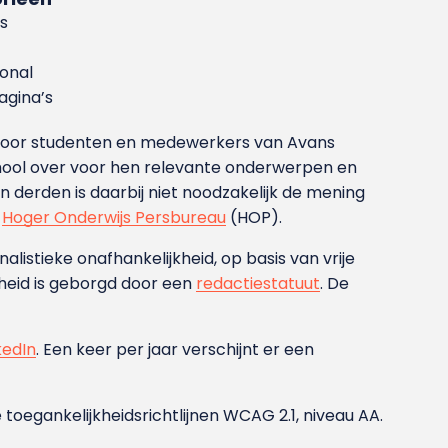
s
ional
gina’s
g voor studenten en medewerkers van Avans
ool over voor hen relevante onderwerpen en
derden is daarbij niet noodzakelijk de mening
t
Hoger Onderwijs Persbureau
(HOP).
nalistieke onafhankelijkheid, op basis van vrije
heid is geborgd door een
redactiestatuut
. De
kedIn
. Een keer per jaar verschijnt er een
 toegankelijkheidsrichtlijnen WCAG 2.1, niveau AA.