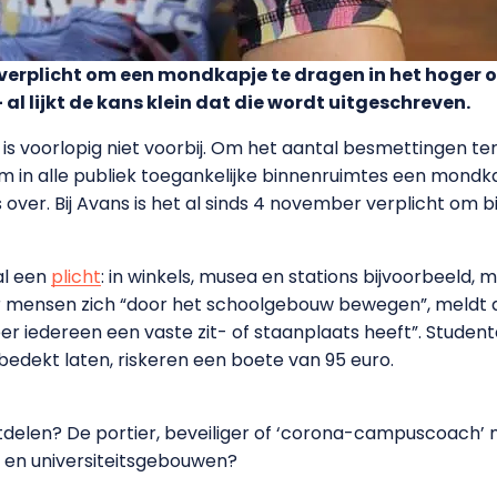
 verplicht om een mondkapje te dragen in het hoger o
 al lijkt de kans klein dat die wordt uitgeschreven.
 voorlopig niet voorbij. Om het aantal besmettingen teru
om in alle publiek toegankelijke binnenruimtes een mond
s over. Bij Avans is het al sinds 4 november verplicht o
al een
pl
i
cht
: in winkels, musea en stations bijvoorbeeld, 
ensen zich “door het schoolgebouw bewegen”, meldt de
eer iedereen een vaste zit- of staanplaats heeft”. Studen
edekt laten, riskeren een boete van 95 euro.
uitdelen? De portier, beveiliger of ‘corona-campuscoach’
 en universiteitsgebouwen?