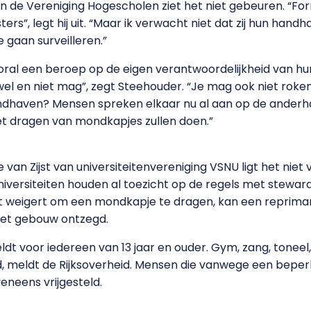
de Vereniging Hogescholen ziet het niet gebeuren. “Form
rs”, legt hij uit. “Maar ik verwacht niet dat zij hun han
 gaan surveilleren.”
al een beroep op de eigen verantwoordelijkheid van h
 er wel en niet mag”, zegt Steehouder. “Je mag ook niet ro
andhaven? Mensen spreken elkaar nu al aan op de anderh
iet dragen van mondkapjes zullen doen.”
an Zijst van universiteitenvereniging VSNU ligt het niet
iversiteiten houden al toezicht op de regels met steward
nent weigert om een mondkapje te dragen, kan een reprima
het gebouw ontzegd.
ldt voor iedereen van 13 jaar en ouder. Gym, zang, tone
erd, meldt de Rijksoverheid. Mensen die vanwege een bepe
eneens vrijgesteld.