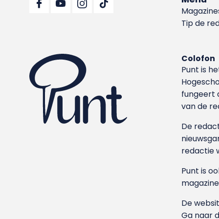
Magazine
Tip de re
Colofon
Punt is h
Hoge­sch
fungeert 
van de re
De redacti
nieuwsgar
redactie 
Punt is o
magazine
De websit
Ga naar 