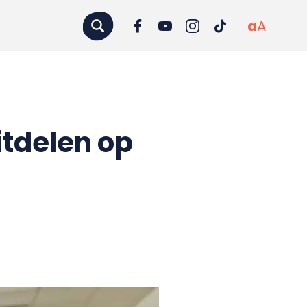
a
A
tdelen op