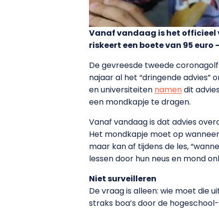
Vanaf vandaag is het officieel
riskeert een boete van 95 euro –
De gevreesde tweede coronagolf is
najaar al het “dringende advies” 
en universiteiten
namen
dit advie
een mondkapje te dragen.
Vanaf vandaag is dat advies over
Het mondkapje moet op wanneer m
maar kan af tijdens de les, “wann
lessen door hun neus en mond onb
Niet surveilleren
De vraag is alleen: wie moet die 
straks boa’s door de hogeschool-