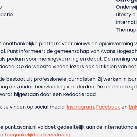
s
Onderwij
dactie
Lifestyle
Internat
Themapa
et onafhankelijke platform voor nieuws en opinievormin
ool. Punt informeert de gemeenschap van Avans Hogesch
als podium voor meningsvorming en debat. De mening van 
dactie. Op de website vinden lezers ook artikelen van he
e bestaat uit professionele journalisten. Zij werken in jour
ing en zonder beïnvloeding van derden. De onafhankelijk
wordt bijgestaan door een Redactieraad.
ok te vinden op social media:
Instragram
,
Facebook
en
Lin
.
e punt.avans.nl voldoet gedeeltelijk aan de internationale
de
toegankelijkheidsverklaring
.