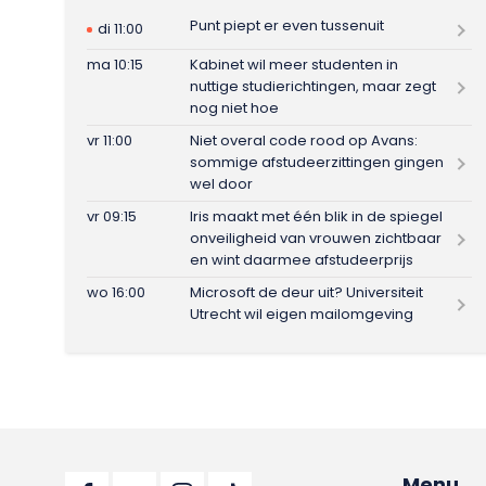
Punt piept er even tussenuit
di 11:00
ma 10:15
Kabinet wil meer studenten in
nuttige studierichtingen, maar zegt
nog niet hoe
vr 11:00
Niet overal code rood op Avans:
sommige afstudeerzittingen gingen
wel door
vr 09:15
Iris maakt met één blik in de spiegel
onveiligheid van vrouwen zichtbaar
en wint daarmee afstudeerprijs
wo 16:00
Microsoft de deur uit? Universiteit
Utrecht wil eigen mailomgeving
Menu