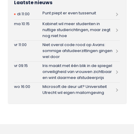
Laatste nieuws
Punt piept er even tussenuit
di 11:00
ma 10:15
Kabinet wil meer studenten in
nuttige studierichtingen, maar zegt
nog niet hoe
vr 11:00
Niet overal code rood op Avans:
sommige afstudeerzittingen gingen
wel door
vr 09:15
Iris maakt met één blik in de spiegel
onveiligheid van vrouwen zichtbaar
en wint daarmee afstudeerprijs
wo 16:00
Microsoft de deur uit? Universiteit
Utrecht wil eigen mailomgeving