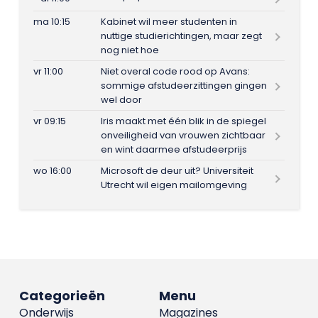
ma 10:15
Kabinet wil meer studenten in
nuttige studierichtingen, maar zegt
nog niet hoe
vr 11:00
Niet overal code rood op Avans:
sommige afstudeerzittingen gingen
wel door
vr 09:15
Iris maakt met één blik in de spiegel
onveiligheid van vrouwen zichtbaar
en wint daarmee afstudeerprijs
wo 16:00
Microsoft de deur uit? Universiteit
Utrecht wil eigen mailomgeving
Categorieën
Menu
Onderwijs
Magazines